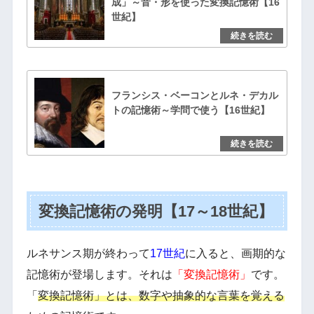
成」～音・形を使った変換記憶術【16
世紀】
フランシス・ベーコンとルネ・デカル
トの記憶術～学問で使う【16世紀】
変換記憶術の発明【17～18世紀】
ルネサンス期が終わって
17世紀
に入ると、画期的な
記憶術が登場します。それは
「変換記憶術」
です。
「
変換記憶術」とは、数字や抽象的な言葉を覚える