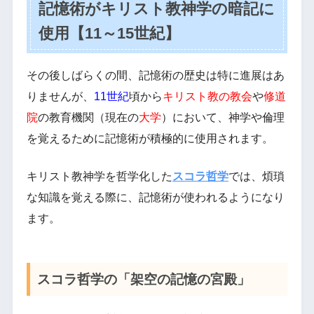
記憶術がキリスト教神学の暗記に
使用【11～15世紀】
その後しばらくの間、記憶術の歴史は特に進展はあ
りませんが、
11世紀
頃から
キリスト教の教会
や
修道
院
の教育機関（現在の
大学
）において、神学や倫理
を覚えるために記憶術が積極的に使用されます。
キリスト教神学を哲学化した
スコラ哲学
では、煩瑣
な知識を覚える際に、記憶術が使われるようになり
ます。
スコラ哲学の「架空の記憶の宮殿」