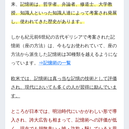
来、
記憶術は、哲学者、弁論者、修道士、大学教
授、知識人といった知識人達によって考案され発展
し、使われてきた歴史があります。
しかも紀元前6世紀の古代ギリシアで考案された記
憶術（座の方法）は、今もなお使われていて、座の
方法から派生した記憶術は30種類を越えるようにな
っています。
⇒記憶術の一覧
欧米では、記憶術は真っ当な記憶の技術として評価
され、現代においても多くの人が習得に励んでいま
す。
ところが日本では、明治時代にいかがわしい形で導
入され、誇大広告も相まって、記憶術への評価が低
く、現在でも胡散臭い・嘘・詐欺・騙していると思