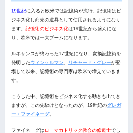
19世紀
に入ると欧米では記憶術が流行。記憶術はビ
ジネス化し商売の道具として使用されるようになり
ます。
記憶術のビジネス化
は19世紀から盛んにな
り、欧米では一大ブームになります。
ルネサンスが終わった17世紀になり、変換記憶術を
発明した
ウィンケルマン
、
リチャード・グレー
が登
場して以来、記憶術の専門家は欧米で増えていきま
す。
こうした中、記憶術をビジネス化する動きも出てき
ますが、この先駆けとなったのが、19世紀の
グレガ
ー・ファイネーグ
。
ファイネーグは
ローマカトリック教会の修道士
でし