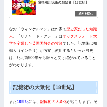
変換法記憶術の創始者【18世紀】
なお「ウィンケルマン」は作家で
歴史家だった知識
人
。「リチャード・グレー」は
オックスフォード大
学を卒業した英国国教会の牧師
でした。記憶術は知
識人（インテリ）が考案し使用するといった歴史
は、紀元前500年から脈々と受け継がれていること
がわかります。
記憶術の大衆化【18世紀】
また
18世紀
には、
記憶術の大衆化
が起こります。そ