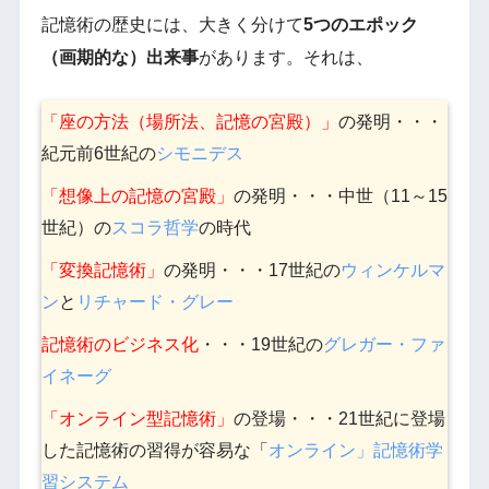
記憶術の歴史には、大きく分けて
5つのエポック
（画期的な）出来事
があります。それは、
「座の方法（場所法、記憶の宮殿）」
の発明・・・
紀元前6世紀の
シモニデス
「想像上の記憶の宮殿」
の発明・・・中世（11～15
世紀）の
スコラ哲学
の時代
「変換記憶術」
の発明・・・17世紀の
ウィンケルマ
ン
と
リチャード・グレー
記憶術のビジネス化
・・・19世紀の
グレガー・ファ
イネーグ
「オンライン型記憶術」
の登場・・・21世紀に登場
した記憶術の習得が容易な「
オンライン」記憶術学
習システム