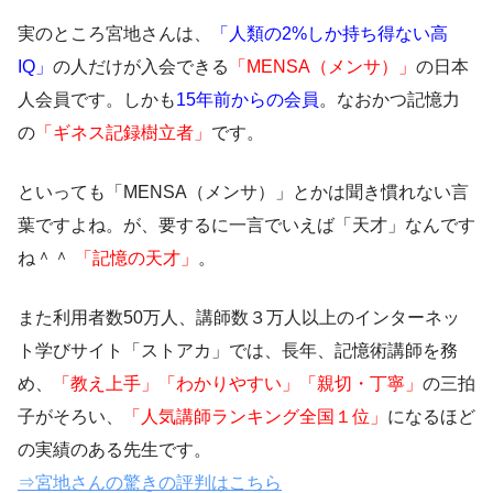
実のところ宮地さんは、
「人類の2%しか持ち得ない高
IQ」
の人だけが入会できる
「MENSA（メンサ）」
の日本
人会員です。しかも
15年前からの会員
。なおかつ記憶力
の
「ギネス記録樹立者」
です。
といっても「MENSA（メンサ）」とかは聞き慣れない言
葉ですよね。が、要するに一言でいえば「天才」なんです
ね＾＾
「記憶の天才」
。
また利用者数50万人、講師数３万人以上のインターネッ
ト学びサイト「ストアカ」では、長年、記憶術講師を務
め、
「教え上手」「わかりやすい」「親切・丁寧」
の三拍
子がそろい、
「人気講師ランキング全国１位」
になるほど
の実績のある先生です。
⇒宮地さんの驚きの評判はこちら