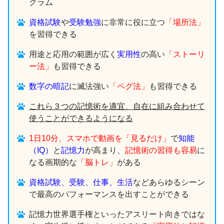
グラム
資格試験
や
受験勉強
に非常に役に立つ
「場所法」
を習得できる
用途と応用の範囲が広く
実用性
の高い
「ストーリ
ー法」
も習得できる
数字の暗記
に滅法強い
「ペグ法」
も習得できる
これら３つの記憶術を適宜、自在に組み合わせて
使うことができるようになる
1日10分、スマホで動画を「見るだけ」
で
知能
（IQ）
と
記憶力
が高まり、
記憶術の習得も容易
に
なる画期的な
「脳トレ」
がある
資格試験、受験、仕事、生活
などあらゆるシーン
で最高のパフォーマンスを出すことができる
記憶力世界選手権といったアスリート向きではな