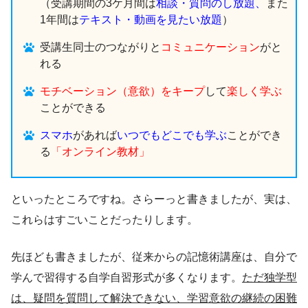
（受講期間の3ケ月間は
相談・質問のし放題、
また
1年間は
テキスト・動画を見たい放題
）
受講生同士のつながりと
コミュニケーション
がと
れる
モチベーション（意欲）をキープ
して
楽しく学ぶ
ことができる
スマホ
があれば
いつでもどこでも学ぶ
ことができ
る
「オンライン教材」
といったところですね。さらーっと書きましたが、実は、
これらはすごいことだったりします。
先ほども書きましたが、従来からの記憶術講座は、自分で
学んで習得する自学自習形式が多くなります。
ただ独学型
は、疑問を質問して解決できない、学習意欲の継続の困難