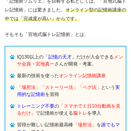
「記憶術ソムリエ」を自称する私としては、「宮地式脳ト
レ記憶術」には驚きました。
オンライン型の記憶術講座の
中では「完成度が高い」からです。
そもそも「宮地式脳トレ記憶術」とは、
IQ130以上の
「記憶の天才」
だけが入会できる
メン
サ会員
・
宮地真一
さんが開発・考案。
最新の技術を使った
オンライン記憶術講座
「場所法」「ストーリー法」「ペグ法」
という
実
用的な記憶術
を習得
トレーニング不要
の
「スマホで１日10分動画を見
るだけ」
で記憶術が使える
脳トレ
を導入
習得が難しい記憶術最高峰
「場所法」
を
誰でもマ