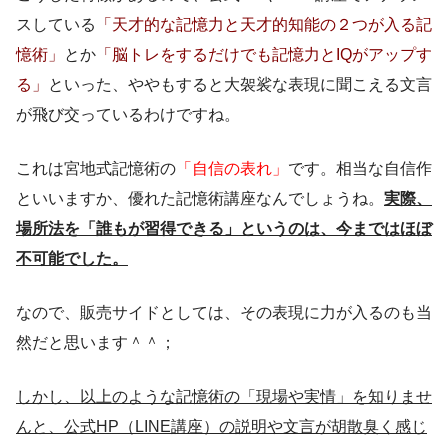
スしている
「天才的な記憶力と天才的知能の２つが入る記
憶術」
とか
「脳トレをするだけでも記憶力とIQがアップす
る」
といった、ややもすると大袈裟な表現に聞こえる文言
が飛び交っているわけですね。
これは宮地式記憶術の
「自信の表れ」
です。相当な自信作
といいますか、優れた記憶術講座なんでしょうね。
実際、
場所法を「誰もが習得できる」というのは、今まではほぼ
不可能でした。
なので、販売サイドとしては、その表現に力が入るのも当
然だと思います＾＾；
しかし、以上のような記憶術の「現場や実情」を知りませ
んと、公式HP（LINE講座）の説明や文言が胡散臭く感じ