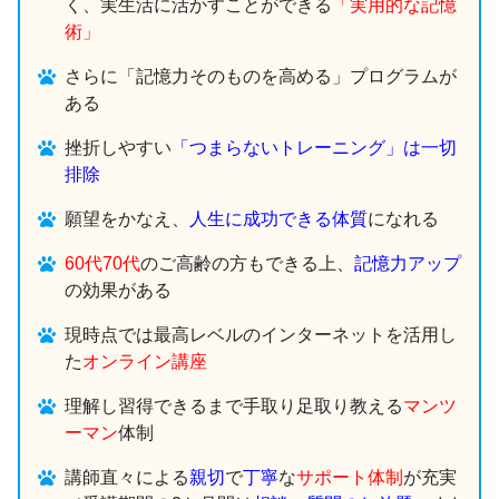
く、実生活に活かすことができる
「実用的な記憶
術」
さらに「記憶力そのものを高める」プログラムが
ある
挫折しやすい
「つまらないトレーニング」は一切
排除
願望をかなえ、
人生に成功できる体質
になれる
60代70代
のご高齢の方もできる上、
記憶力アップ
の効果がある
現時点では最高レベルのインターネットを活用し
た
オンライン講座
理解し習得できるまで手取り足取り教える
マンツ
ーマン
体制
講師直々による
親切
で
丁寧
な
サポート体制
が充実