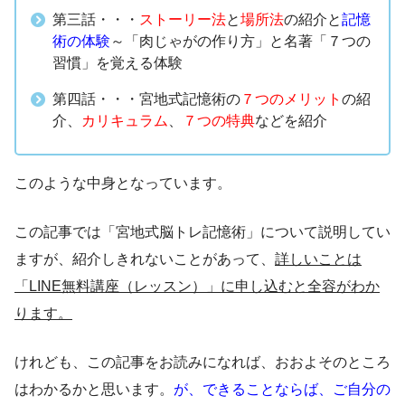
第三話・・・
ストーリー法
と
場所法
の紹介と
記憶
術の体験
～「肉じゃがの作り方」と名著「７つの
習慣」を覚える体験
第四話・・・宮地式記憶術の
７つのメリット
の紹
介、
カリキュラム
、
７つの特典
などを紹介
このような中身となっています。
この記事では「宮地式脳トレ記憶術」について説明してい
ますが、紹介しきれないことがあって、
詳しいことは
「LINE無料講座（レッスン）」に申し込むと全容がわか
ります。
けれども、この記事をお読みになれば、おおよそのところ
はわかるかと思います。
が、できることならば、ご自分の