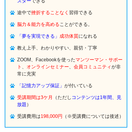
スター
できる
途中で
挫折することなく
習得できる
脳力＆能力を高める
ことができる。
「夢を実現できる」
成功体質
になれる
教え上手、わかりやすい、親切・丁寧
ZOOM、Facebookを使った
マンツーマン・サポー
ト
、
オンラインセミナー
、
会員コミュニティ
が非
常に充実
「記憶力アップ保証」
が付いている
受講期間は3ケ月
（ただし
コンテンツは1年間、見
放題
）
受講費用は
198,000円
（※受講費については後述）