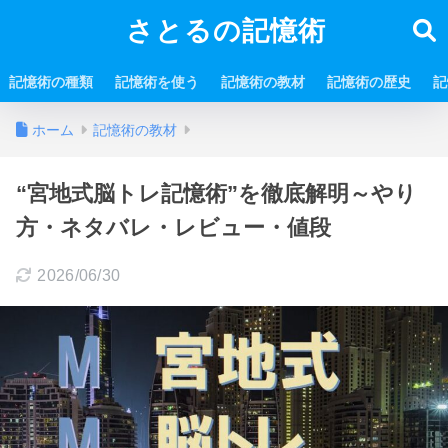
さとるの記憶術
記憶術の種類
記憶術を使う
記憶術の教材
記憶術の歴史
記
ホーム
記憶術の教材
“宮地式脳トレ記憶術”を徹底解明～やり
方・ネタバレ・レビュー・値段
2026/06/30