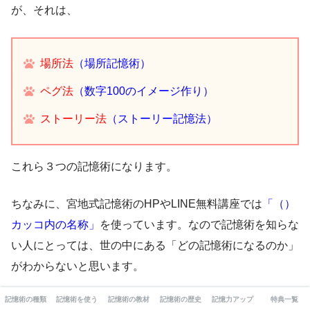
が、それは、
場所法
（場所記憶術）
ペグ法
（数字100のイメージ作り）
ストーリー法
（ストーリー記憶法）
これら３つの記憶術になります。
ちなみに、宮地式記憶術のHPやLINE無料講座では
「（）
カッコ内の名称」
を使っています。なので記憶術を知らな
い人にとっては、世の中にある「どの記憶術になるのか」
がわからないと思います。
記憶術の種類
記憶術を使う
記憶術の教材
記憶術の歴史
記憶力アップ
特典一覧
けれども、この記事では「一般的な記憶術の名称」で紹介