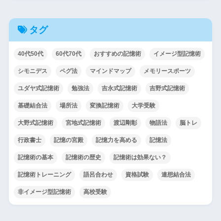
タグ
40代50代
60代70代
おすすめの記憶術
イメージ型記憶術
シモニデス
ペグ法
マインドマップ
メモリースポーツ
ユダヤ式記憶術
勉強法
吉永式記憶術
吉野式記憶術
基礎結合法
場所法
変換記憶術
大学受験
大野式記憶術
宮地式記憶術
渡辺剛彰
物語法
脳トレ
行政書士
記憶の宮殿
記憶力を高める
記憶法
記憶術の基本
記憶術の歴史
記憶術は効果ない？
記憶術トレーニング
語呂合わせ
資格試験
連想結合法
非イメージ型記憶術
高校受験