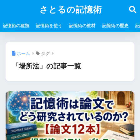
さとるの記憶術
記憶術の種類
記憶術を使う
記憶術の教材
記憶術の歴史
記
ホーム
タグ
「場所法」の記事一覧