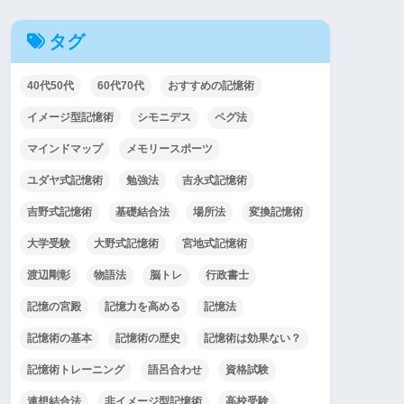
タグ
40代50代
60代70代
おすすめの記憶術
イメージ型記憶術
シモニデス
ペグ法
マインドマップ
メモリースポーツ
ユダヤ式記憶術
勉強法
吉永式記憶術
吉野式記憶術
基礎結合法
場所法
変換記憶術
大学受験
大野式記憶術
宮地式記憶術
渡辺剛彰
物語法
脳トレ
行政書士
記憶の宮殿
記憶力を高める
記憶法
記憶術の基本
記憶術の歴史
記憶術は効果ない？
記憶術トレーニング
語呂合わせ
資格試験
連想結合法
非イメージ型記憶術
高校受験