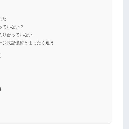
れた
っていない？
釣り合っていない
ージ式記憶術とまったく違う
て
典