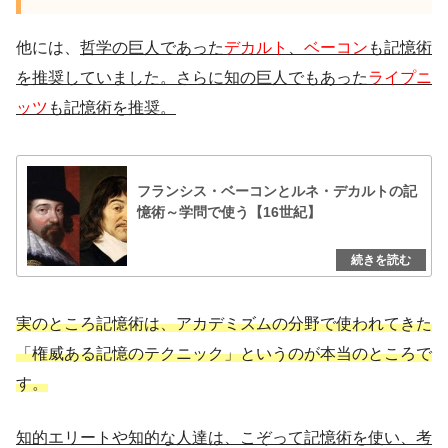
他には、
哲学の巨人であった
デカルト
、
ベーコン
も記憶術
を推奨していました。さらに知の巨人でもあった
ライプニ
ッツ
も記憶術を推奨。
フランシス・ベーコンとルネ・デカルトの記
憶術～学問で使う【16世紀】
実のところ記憶術は、アカデミズムの分野で使われてきた
「権威ある記憶のテクニック」というのが本当のところで
す。
知的エリートや知的な人達は、こぞって記憶術を使い、考