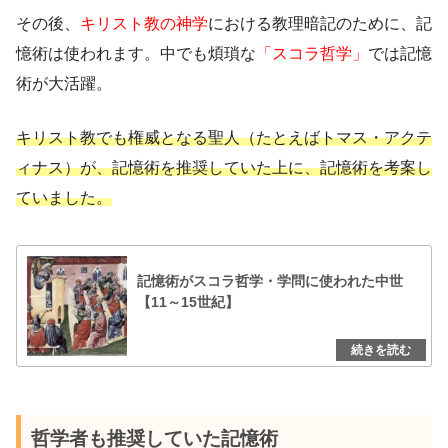
その後、
キリスト教の神学
における教理暗記のために、記
憶術は使われます。中でも煩瑣な
「スコラ哲学」
では記憶
術が大活躍。
キリスト教でも権威となる聖人（たとえばトマス・アクテ
ィナス）が、記憶術を推奨していた上に、記憶術を考案し
ていました。
記憶術がスコラ哲学・学問に使われた中世
【11～15世紀】
哲学者も推奨していた記憶術