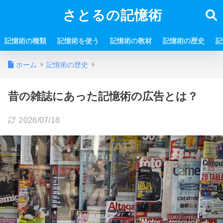
さとるの記憶術
記憶術の種類
記憶術を使う
記憶術の教材
記憶術の歴史
記
ホーム
記憶術の歴史
昔の雑誌にあった記憶術の広告とは？
2026/07/18