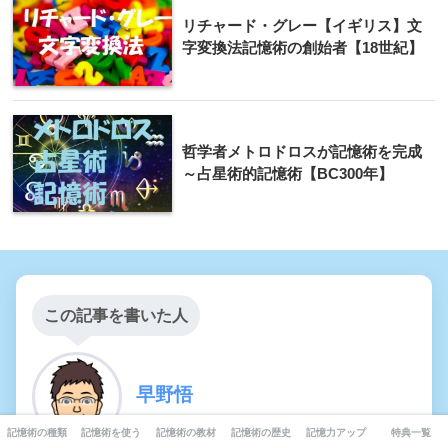
リチャード・グレー【イギリス】文
字変換法記憶術の創始者【18世紀】
哲学者メトロドロスが記憶術を完成
～占星術的記憶術【BC300年】
この記事を書いた人
早野悟
記憶術の種類
記憶術を使う
記憶術の教材
記憶術の歴史
記憶力アップ
特典一覧