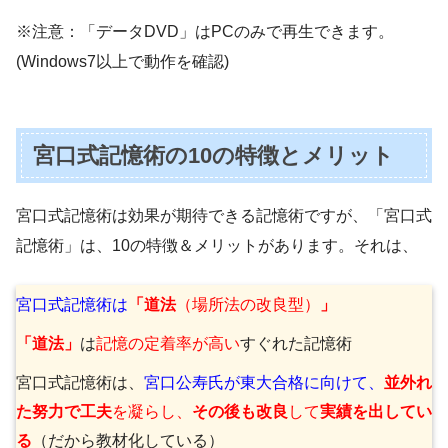
※注意：「データDVD」はPCのみで再生できます。
(Windows7以上で動作を確認)
宮口式記憶術の10の特徴とメリット
宮口式記憶術は効果が期待できる記憶術ですが、「宮口式
記憶術」は、10の特徴＆メリットがあります。それは、
宮口式記憶術は
「道法
（場所法の改良型）
」
「道法」
は
記憶の定着率が高い
すぐれた記憶術
宮口式記憶術は、
宮口公寿氏が東大合格に向けて、
並外れ
た努力で工夫
を凝らし、
その後も改良
して
実績を出してい
る
（だから教材化している）