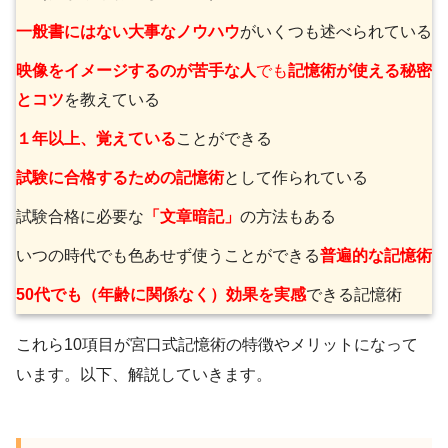
一般書にはない大事なノウハウ
がいくつも述べられている
映像をイメージするのが苦手な人
でも
記憶術が使える秘密
とコツ
を教えている
１年以上、
覚えている
ことができる
試験に合格するための記憶術
として作られている
試験合格に必要な
「文章暗記」
の方法もある
いつの時代でも色あせず使うことができる
普遍的な記憶術
50代でも（年齢に関係なく）
効果を実感
できる記憶術
これら10項目が宮口式記憶術の特徴やメリットになって
います。以下、解説していきます。