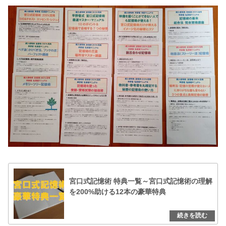
宮口式記憶術 特典一覧～宮口式記憶術の理解
を200%助ける12本の豪華特典