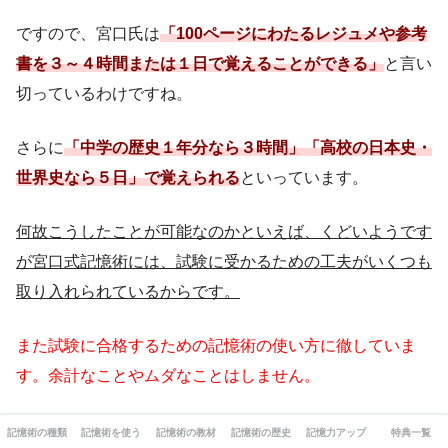
ですので、宮口氏は
「100ページにわたるレジュメや参考
書を３～４時間または１日で覚えることができる」
と言い
切っているわけですね。
さらに
「中学の歴史１年分なら３時間」「高校の日本史・
世界史なら５日」
で覚えられ
る
といっています。
何故こうしたことが可能なのかといえば、くどいようです
が宮口式記憶術には、試験に受かるための工夫がいくつも
取り入れられているからです。
また試験に合格するための記憶術の使い方に徹していま
す。余計なことやムダなことはしません。
宮口式記憶術は、長年、工夫と改良をほどこして、学校の
記憶術の種類
記憶術を使う
記憶術の教材
記憶術の歴史
記憶力アップ
特典一覧