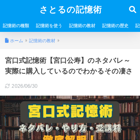
さとるの記憶術
記憶術の種類
記憶術を使う
記憶術の教材
記憶術の歴史
記
ホーム
記憶術の教材
宮口式記憶術【宮口公寿】のネタバレ～
実際に購入しているのでわかるその凄さ
2026/06/30