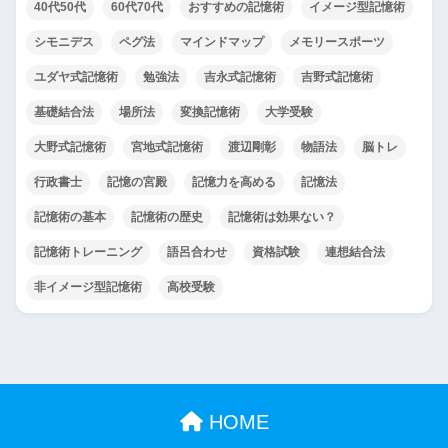
40代50代
60代70代
おすすめの記憶術
イメージ型記憶術
シモニデス
ペグ法
マインドマップ
メモリースポーツ
ユダヤ式記憶術
勉強法
吉永式記憶術
吉野式記憶術
基礎結合法
場所法
変換記憶術
大学受験
大野式記憶術
宮地式記憶術
渡辺剛彰
物語法
脳トレ
行政書士
記憶の宮殿
記憶力を高める
記憶法
記憶術の基本
記憶術の歴史
記憶術は効果ない？
記憶術トレーニング
語呂合わせ
資格試験
連想結合法
非イメージ型記憶術
高校受験
HOME