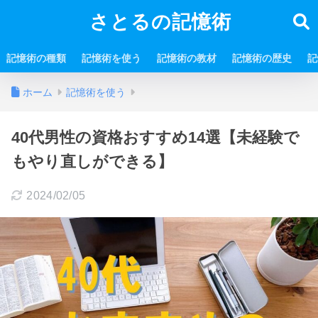
さとるの記憶術
記憶術の種類
記憶術を使う
記憶術の教材
記憶術の歴史
記
ホーム
記憶術を使う
40代男性の資格おすすめ14選【未経験で
もやり直しができる】
2024/02/05