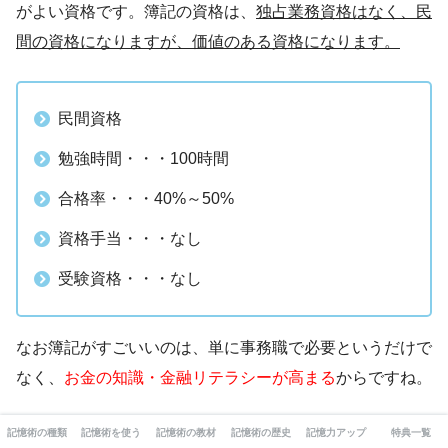
がよい資格です。簿記の資格は、
独占業務資格はなく、民
間の資格になりますが、価値のある資格になります。
民間資格
勉強時間・・・100時間
合格率・・・40%～50%
資格手当・・・なし
受験資格・・・なし
なお簿記がすごいいのは、単に事務職で必要というだけで
なく、
お金の知識・金融リテラシーが高まる
からですね。
簿記を知っていると、企業の成績表である財務諸表（貸借
記憶術の種類
記憶術を使う
記憶術の教材
記憶術の歴史
記憶力アップ
特典一覧